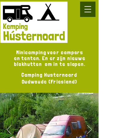
Minicamping voor campers
en tenten. En er zijn nieuwe
blokhutten om in te slapen.
Camping Husternoard
Oudwoude (Friesland)