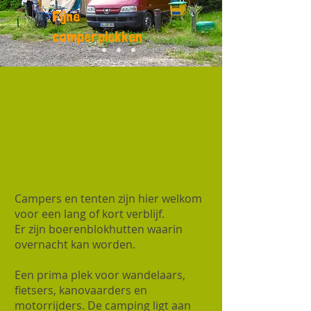
Fijne
camperplekken
Kom recreëren op onze
minicamping 'Kemping
Hústernoard' aan het water met
een steiger &
kanopleisterplaats
Campers en tenten zijn hier welkom
voor een lang of kort verblijf.
Er zijn boerenblokhutten waarin
overnacht kan worden.
Een prima plek voor wandelaars,
fietsers, kanovaarders en
motorrijders. De camping ligt aan