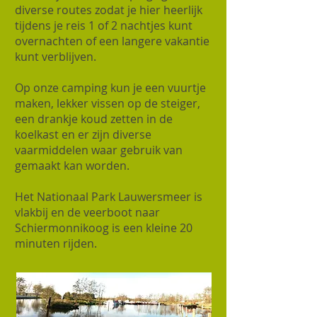
diverse routes zodat je hier heerlijk
tijdens je reis 1 of 2 nachtjes kunt
overnachten of een langere vakantie
kunt verblijven.
Op onze camping kun je een vuurtje
maken, lekker vissen op de steiger,
een drankje koud zetten in de
koelkast en er zijn diverse
vaarmiddelen waar gebruik van
gemaakt kan worden.
Het Nationaal Park Lauwersmeer is
vlakbij en de veerboot naar
Schiermonnikoog is een kleine 20
minuten rijden.