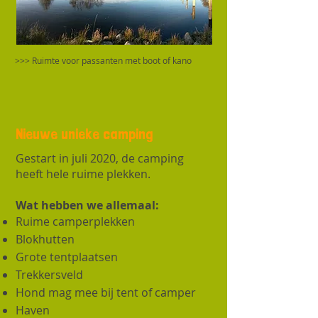
>>> Ruimte voor passanten met boot of kano
Nieuwe unieke camping
Gestart in juli 2020, de camping
heeft hele ruime plekken.
Wat hebben we allemaal:
Ruime camperplekken
Blokhutten
Grote tentplaatsen
Trekkersveld
Hond mag mee bij tent of camper
Haven