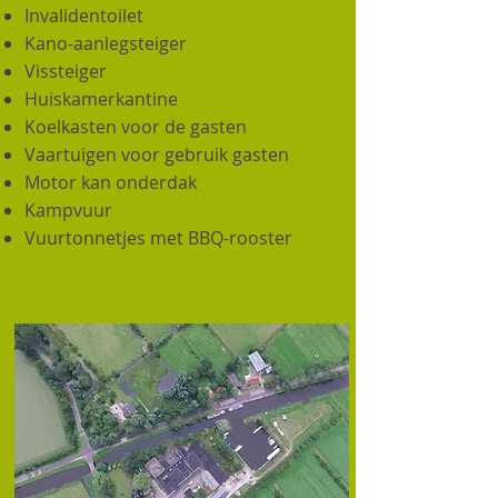
Invalidentoilet
Kano-aanlegsteiger
Vissteiger
Huiskamerkantine
Koelkasten voor de gasten
Vaartuigen voor gebruik gasten
Motor kan onderdak
Kampvuur
Vuurtonnetjes met BBQ-rooster