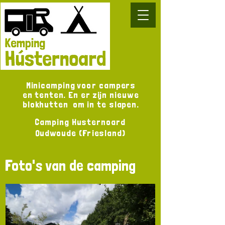
Minicamping voor campers
en tenten. En er zijn nieuwe
blokhutten om in te slapen.
Camping Husternoard
Oudwoude (Friesland)
Foto's van de camping